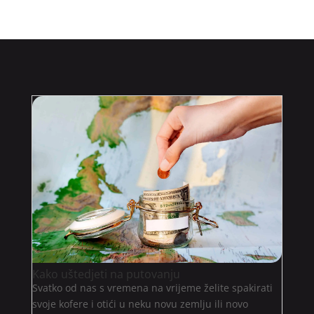
Kako uštedjeti na putovanju
Svatko od nas s vremena na vrijeme želite spakirati
svoje kofere i otići u neku novu zemlju ili novo