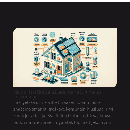
Najbolji načini za uštedu na računima za
komunalije
Energetska učinkovitost u vašem domu može
značajno smanjiti troškove komunalnih usluga. Prvi
korak je izolacija. Kvalitetna izolacija zidova, krova i
podova može spriječiti gubitak topline tijekom zim