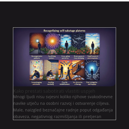
Kako prestati sabotirati vlastiti uspjeh
Mnogi ljudi nisu svjesni koliko njihove svakodnevne
navike utječu na osobni razvoj i ostvarenje ciljeva.
Male, naizgled beznačajne radnje poput odgađanja
obaveza, negativnog razmišljanja ili pretjeran