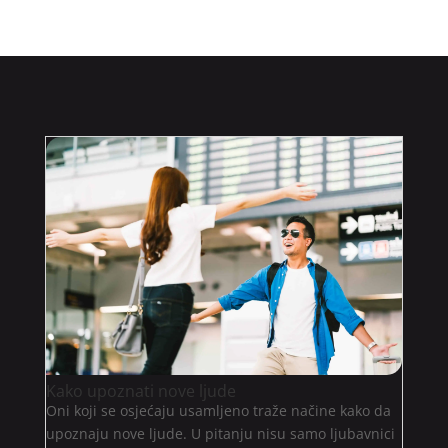
Kako upoznati nove ljude
Oni koji se osjećaju usamljeno traže načine kako da
upoznaju nove ljude. U pitanju nisu samo ljubavnici