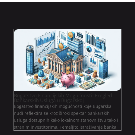
Bogatstvo Financijskih Mogućnosti: Pregled
Bankarskih Usluga u Bugarskoj
Bogatstvo financijskih mogućnosti koje Bugarska
nudi reflektira se kroz široki spektar bankarskih
usluga dostupnih kako lokalnom stanovništvu tako i
stranim investitorima. Temeljito istraživanje banka