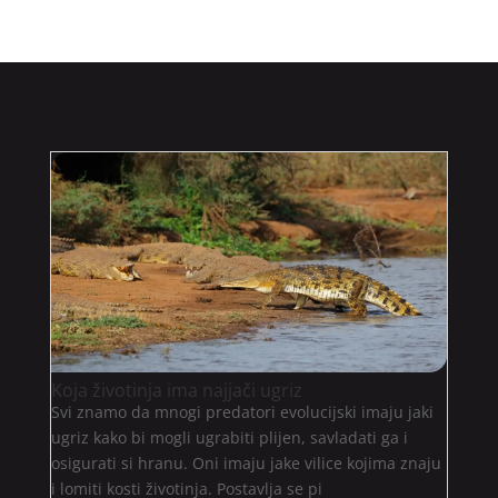
Koja životinja ima najjači ugriz
Svi znamo da mnogi predatori evolucijski imaju jaki
ugriz kako bi mogli ugrabiti plijen, savladati ga i
osigurati si hranu. Oni imaju jake vilice kojima znaju
i lomiti kosti životinja. Postavlja se pi