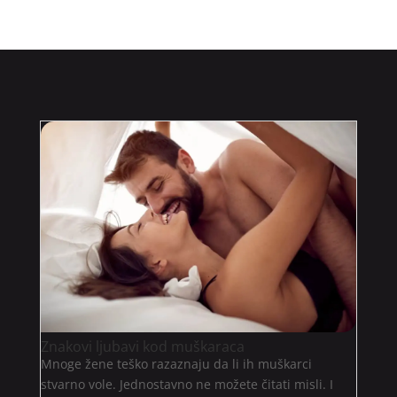
Znakovi ljubavi kod muškaraca
Mnoge žene teško razaznaju da li ih muškarci
stvarno vole. Jednostavno ne možete čitati misli. I