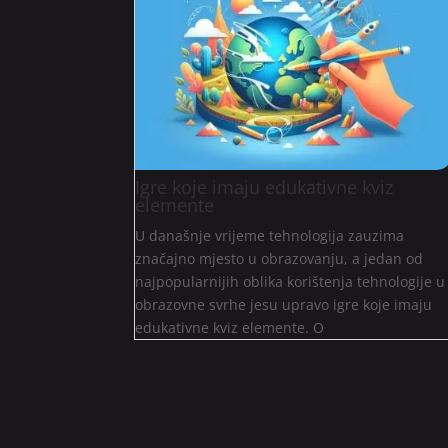
Igre koje imaju edukativne kviz
elemente
U današnje vrijeme tehnologija zauzima
značajno mjesto u obrazovanju, a jedan od
najpopularnijih oblika korištenja tehnologije u
obrazovne svrhe jesu upravo igre koje imaju
edukativne kviz elemente. O