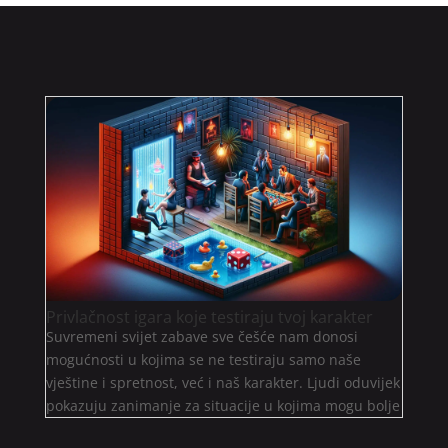
Privlačnost igara koje testiraju tvoj karakter
Suvremeni svijet zabave sve češće nam donosi
mogućnosti u kojima se ne testiraju samo naše
vještine i spretnost, već i naš karakter. Ljudi oduvijek
pokazuju zanimanje za situacije u kojima mogu bolje