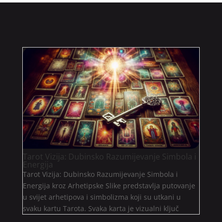
Tarot Vizija: Dubinsko Razumijevanje Simbola i
Energija
Tarot Vizija: Dubinsko Razumijevanje Simbola i
Energija kroz Arhetipske Slike predstavlja putovanje
u svijet arhetipova i simbolizma koji su utkani u
svaku kartu Tarota. Svaka karta je vizualni ključ