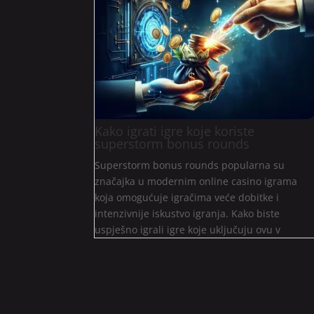
Kako igrati igre koje koriste
superstorm bonus rounds
Superstorm bonus rounds popularna su
značajka u modernim online casino igrama
koja omogućuje igračima veće dobitke i
intenzivnije iskustvo igranja. Kako biste
uspješno igrali igre koje uključuju ovu v