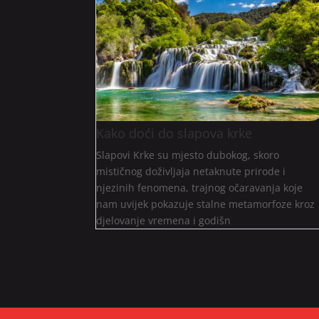
Kako doći do slapova krke
Slapovi Krke su mjesto dubokog, skoro
mističnog doživljaja netaknute prirode i
njezinih fenomena, trajnog očaravanja koje
nam uvijek pokazuje stalne metamorfoze kroz
djelovanje vremena i godišn