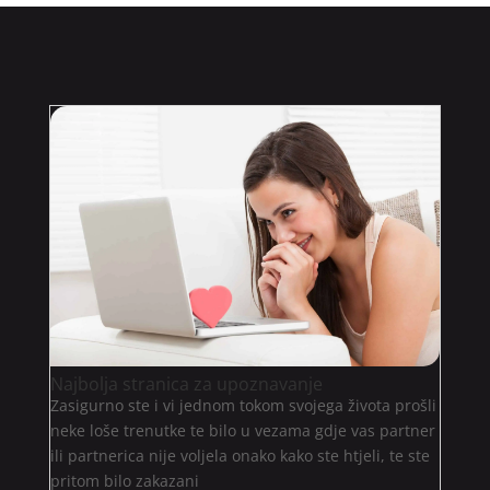
Najbolja stranica za upoznavanje
Zasigurno ste i vi jednom tokom svojega života prošli
neke loše trenutke te bilo u vezama gdje vas partner
ili partnerica nije voljela onako kako ste htjeli, te ste
pritom bilo zakazani