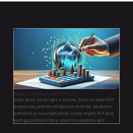
Koliko zaista vrijedi RTP broj
Kada igrači biraju igre u casinu, često se vode RTP
brojem kao jednim od ključnih kriterija. Međutim,
potrebno je razumjeti koliko zaista vrijedi RTP broj
kada ga primijenimo u stvarnim uvjetima igre.