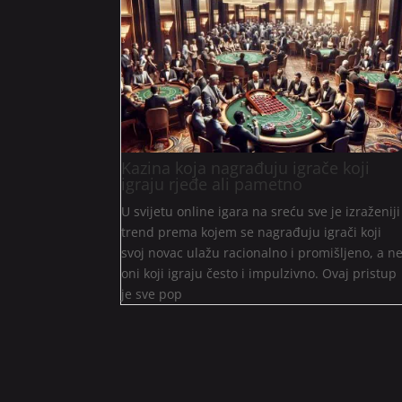
Kazina koja nagrađuju igrače koji
igraju rjeđe ali pametno
U svijetu online igara na sreću sve je izraženiji
trend prema kojem se nagrađuju igrači koji
svoj novac ulažu racionalno i promišljeno, a n
oni koji igraju često i impulzivno. Ovaj pristup
je sve pop