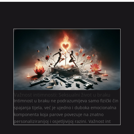
Važnost intimnosti: Seksualni život u braku
Intimnost u braku ne podrazumijeva samo fizički čin
spajanja tijela, već je ujedno i duboka emocionalna
komponenta koja parove povezuje na znatno
personaliziranijoj i osjetljivijoj razini. Važnost int