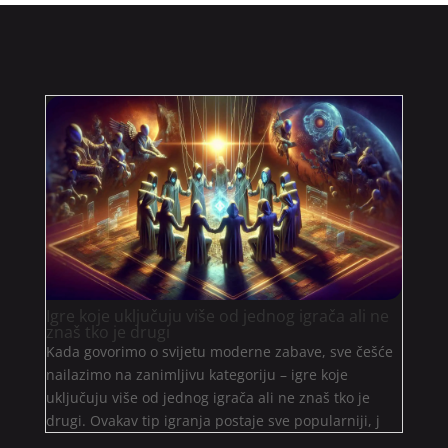
Igre koje uključuju više od jednog igrača ali ne
znaš tko je drugi
Kada govorimo o svijetu moderne zabave, sve češće
nailazimo na zanimljivu kategoriju – igre koje
uključuju više od jednog igrača ali ne znaš tko je
drugi. Ovakav tip igranja postaje sve popularniji, j