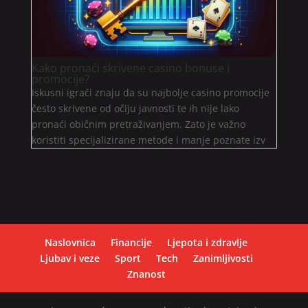
Kako pronaći skrivene casino bonuse i
promocije?
Iskusni igrači znaju da su najbolje casino promocije
često skrivene od očiju javnosti te ih nije lako
pronaći običnim pretraživanjem. Zato je važno
koristiti specijalizirane metode i manje poznate izv
Naslovnica
Financije
Ljepota i zdravlje
Ljubav i veze
Sport
Tech
Zanimljivosti
Znanost