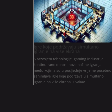
Igre koje podržavaju simultano
igranje na više ekrana
S razvojem tehnologije, gaming industrija
kontinuirano donosi nove načine igranja,
među kojima su u posljednje vrijeme posebno
zanimljive igre koje podržavaju simultano
igranje na više ekrana. Ovakav