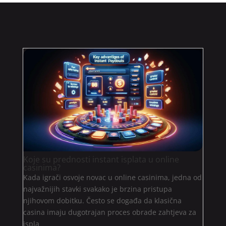
Koje su prednosti instant isplata u online
casinima?
Kada igrači osvoje novac u online casinima, jedna od
najvažnijih stavki svakako je brzina pristupa
njihovom dobitku. Često se događa da klasična
casina imaju dugotrajan proces obrade zahtjeva za
ispla