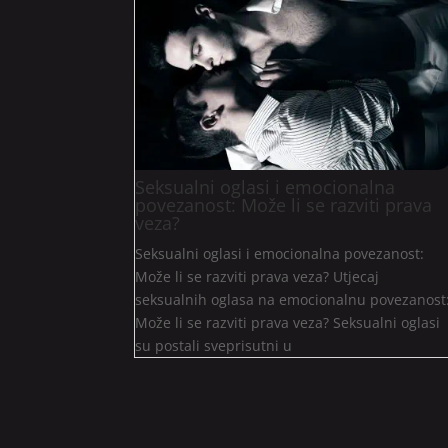
Seksualni oglasi i emocionalna
povezanost: Može li se razviti prava
veza?
Seksualni oglasi i emocionalna povezanost:
Može li se razviti prava veza? Utjecaj
seksualnih oglasa na emocionalnu povezanost
Može li se razviti prava veza? Seksualni oglasi
su postali sveprisutni u