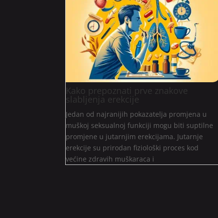
Kako prepoznati prve znakove
slabljenja erekcije
Jedan od najranijih pokazatelja promjena u
muškoj seksualnoj funkciji mogu biti suptilne
promjene u jutarnjim erekcijama. Jutarnje
erekcije su prirodan fiziološki proces kod
većine zdravih muškaraca i