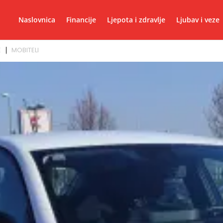
Naslovnica
Financije
Ljepota i zdravlje
Ljubav i veze