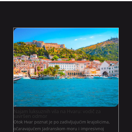
Najam luksuznih vila na Hvaru: vodič za
savršen odmor
Otok Hvar poznat je po zadivljujućim krajolicima,
očaravajućem Jadranskom moru i impresivnoj