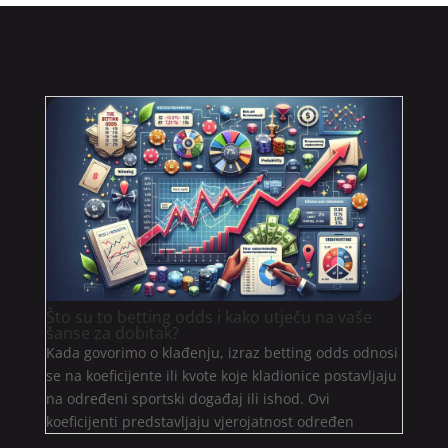
Što su to betting odds i kako utječu na vaše
šanse za dobitak?
Kada govorimo o klađenju, izraz betting odds odnosi
se na koeficijente ili kvote koje kladionice postavljaju
na određeni sportski događaj ili ishod. Ovi
koeficijenti predstavljaju vjerojatnost određen