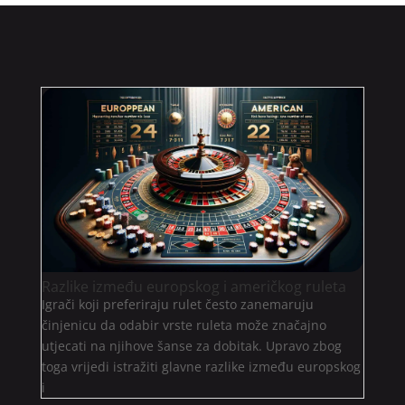
Razlike između europskog i američkog ruleta
Igrači koji preferiraju rulet često zanemaruju
činjenicu da odabir vrste ruleta može značajno
utjecati na njihove šanse za dobitak. Upravo zbog
toga vrijedi istražiti glavne razlike između europskog
i