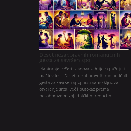
Deset nezaboravnih romantičnih
gesta za savršen spoj
Planiranje večeri iz snova zahtijeva pažnju i
maštovitost. Deset nezaboravnih romantičnih
gesta za savršen spoj nisu samo ključ za
otvaranje srca, već i putokaz prema
nezaboravnim zajedničkim trenucim