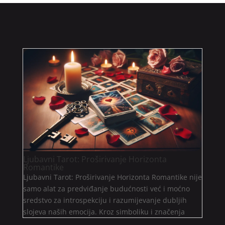
Ljubavni Tarot: Proširivanje Horizonta
Romantike
Ljubavni Tarot: Proširivanje Horizonta Romantike nije
samo alat za predviđanje budućnosti već i moćno
sredstvo za introspekciju i razumijevanje dubljih
slojeva naših emocija. Kroz simboliku i značenja