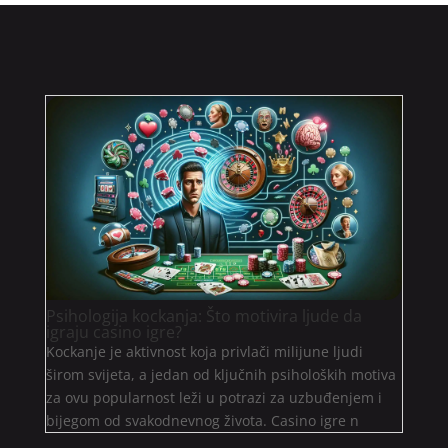
Psihologija kockanja: Što motivira ljude da
igraju casino igre?
Kockanje je aktivnost koja privlači milijune ljudi
širom svijeta, a jedan od ključnih psiholoških motiva
za ovu popularnost leži u potrazi za uzbuđenjem i
bijegom od svakodnevnog života. Casino igre n