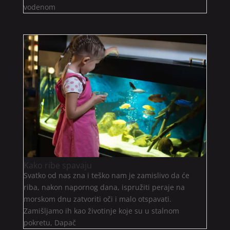
vodenom
Kako ribe spavaju
Svatko od nas zna i teško nam je zamislivo da će
riba, nakon napornog dana, ispružiti peraje na
morskom dnu zatvoriti oči i malo otspavati.
Zamišljamo ih kao životinje koje su u stalnom
pokretu, Dapač