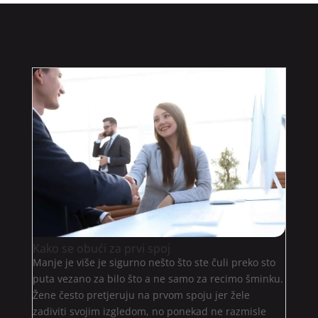
Kako se obući za prvi spoj
Manje je više je sigurno nešto što ste čuli preko sto
puta vezano za bilo što a ne samo za recimo šminku.
Žene često pretjeruju na prvom spoju jer žele
zadiviti svojim izgledom, no ponekad ne razmisle