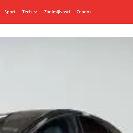
Sport
Tech
Zanimljivosti
Znanost