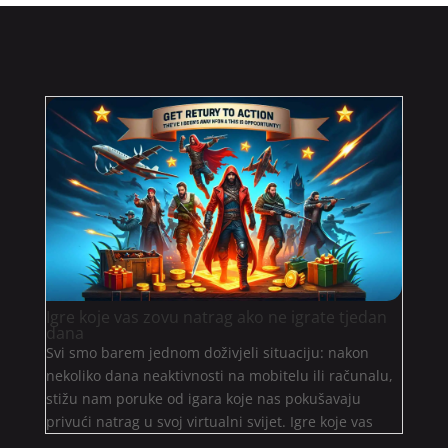
Igre koje vas zovu natrag ako ne igrate tjedan
dana
Svi smo barem jednom doživjeli situaciju: nakon
nekoliko dana neaktivnosti na mobitelu ili računalu,
stižu nam poruke od igara koje nas pokušavaju
privući natrag u svoj virtualni svijet. Igre koje vas