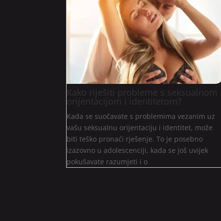
Kako riješiti probleme s seksualnom
orijentacijom i identitetom?
Kada se suočavate s problemima vezanim uz
vašu seksualnu orijentaciju i identitet, može
biti teško pronaći rješenje. To je posebno
izazovno u adolescenciji, kada se još uvijek
pokušavate razumjeti i o