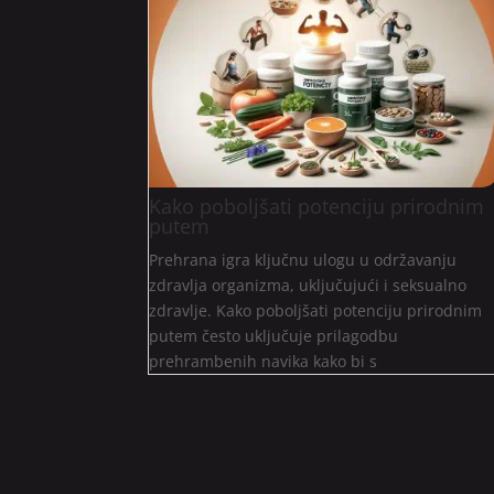
Kako poboljšati potenciju prirodnim
putem
Prehrana igra ključnu ulogu u održavanju
zdravlja organizma, uključujući i seksualno
zdravlje. Kako poboljšati potenciju prirodnim
putem često uključuje prilagodbu
prehrambenih navika kako bi s