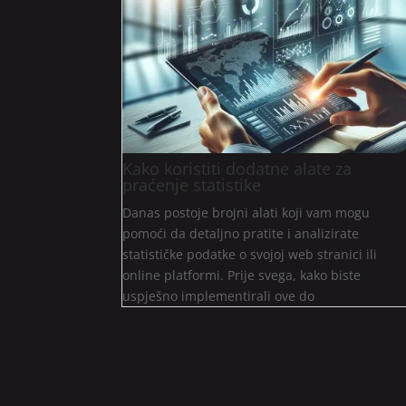
Kako koristiti dodatne alate za
praćenje statistike
Danas postoje brojni alati koji vam mogu
pomoći da detaljno pratite i analizirate
statističke podatke o svojoj web stranici ili
online platformi. Prije svega, kako biste
uspješno implementirali ove do