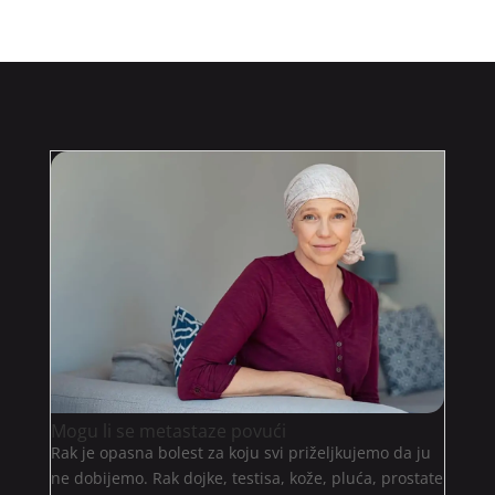
Mogu li se metastaze povući
Rak je opasna bolest za koju svi priželjkujemo da ju
ne dobijemo. Rak dojke, testisa, kože, pluća, prostate