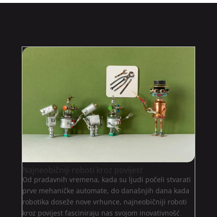
Najneobičniji roboti kroz povijest
Od pradavnih vremena, kada su ljudi počeli stvarati
prve mehaničke automate, do današnjih dana kada
robotika doseže nove vrhunce, najneobičniji roboti
kroz povijest fasciniraju nas svojom inovativnošć