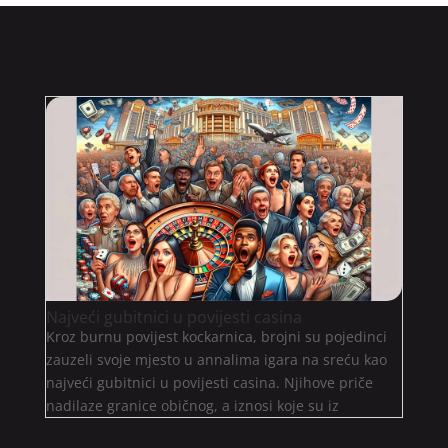
Najveći gubitnici u povijesti casina
Kroz burnu povijest kockarnica, brojni su pojedinci
zauzeli svoje mjesto u annalima igara na sreću kao
najveći gubitnici u povijesti casina. Njihove priče
nadilaze granice običnog, a iznosi koje su iz