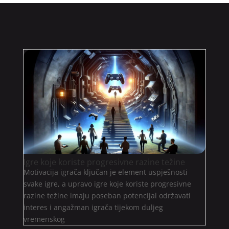
Igre koje koriste progresivne razine težine
Motivacija igrača ključan je element uspješnosti
svake igre, a upravo igre koje koriste progresivne
razine težine imaju poseban potencijal održavati
interes i angažman igrača tijekom duljeg
vremenskog