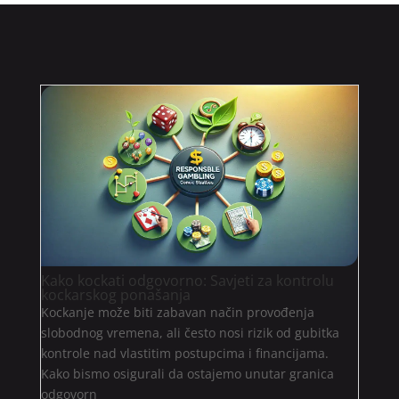
Kako kockati odgovorno: Savjeti za kontrolu
kockarskog ponašanja
Kockanje može biti zabavan način provođenja
slobodnog vremena, ali često nosi rizik od gubitka
kontrole nad vlastitim postupcima i financijama.
Kako bismo osigurali da ostajemo unutar granica
odgovorn