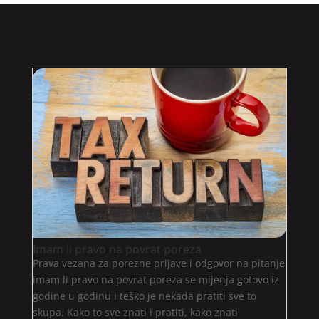
Imam li pravo na povrat poreza
Prava vezana za porezne prijave i odgovor na pitanje
imam li pravo na povrat poreza se mijenja gotovo iz
godine u godinu i teško je nekada pratiti sve to
skupa. Kako to sve znati i pratiti, kako znati