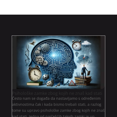
Psihološke zamke zbog kojih ne znaš kad stati
Često nam se događa da nastavljamo s određenim
aktivnostima čak i kada bismo trebali stati, a razlog
tome su upravo psihološke zamke zbog kojih ne znaš
kad stati. Jedna od najčešćih takvih zamki je up