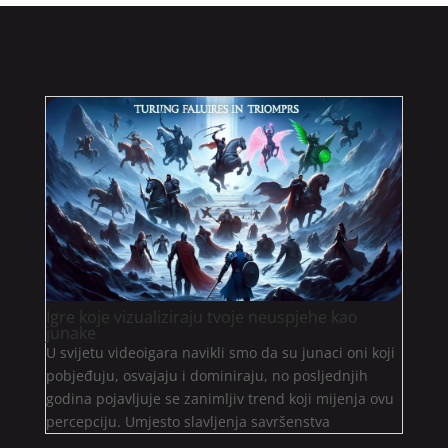
Igre koje vizualiziraju tvoje neuspjehe kao
junake
U svijetu videoigara navikli smo da su junaci oni koji
pobjeđuju, osvajaju i dominiraju, no posljednjih
godina pojavljuje se zanimljiv trend koji mijenja ovu
percepciju. Umjesto slavljenja savršenstva