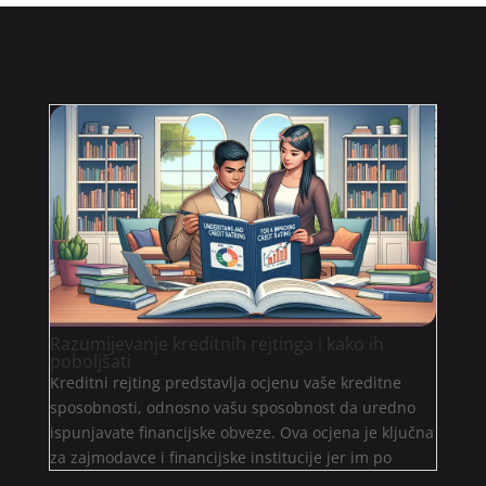
Razumijevanje kreditnih rejtinga i kako ih
poboljšati
Kreditni rejting predstavlja ocjenu vaše kreditne
sposobnosti, odnosno vašu sposobnost da uredno
ispunjavate financijske obveze. Ova ocjena je ključna
za zajmodavce i financijske institucije jer im po