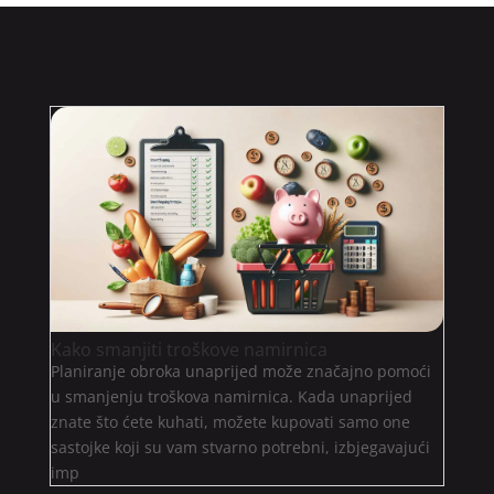
Kako smanjiti troškove namirnica
Planiranje obroka unaprijed može značajno pomoći
u smanjenju troškova namirnica. Kada unaprijed
znate što ćete kuhati, možete kupovati samo one
sastojke koji su vam stvarno potrebni, izbjegavajući
imp