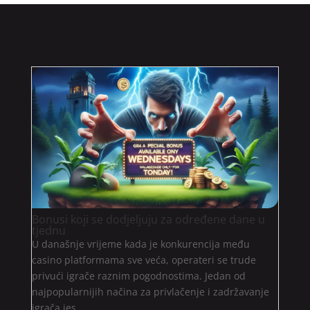
Bonusi koji se dodjeljuju za određene dane u
tjednu
U današnje vrijeme kada je konkurencija među
casino platformama sve veća, operateri se trude
privući igrače raznim pogodnostima. Jedan od
najpopularnijih načina za privlačenje i zadržavanje
igrača jes