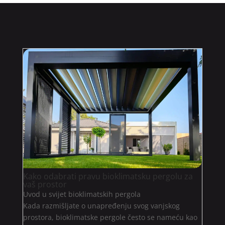
Kako odabrati pravu bioklimatsku pergolu za
vaš prostor
Uvod u svijet bioklimatskih pergola
Kada razmišljate o unapređenju svog vanjskog
prostora, bioklimatske pergole često se nameću kao