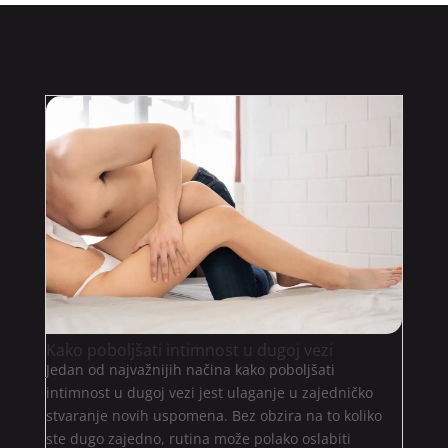
Kako poboljšati intimnost u dugoj vezi
Jedan od najvažnijih načina kako poboljšati
intimnost u dugoj vezi jest ulaganje u zajedničko
stvaranje novih uspomena. Bez obzira na to koliko
ste dugo zajedno, rutina može polako oslabiti