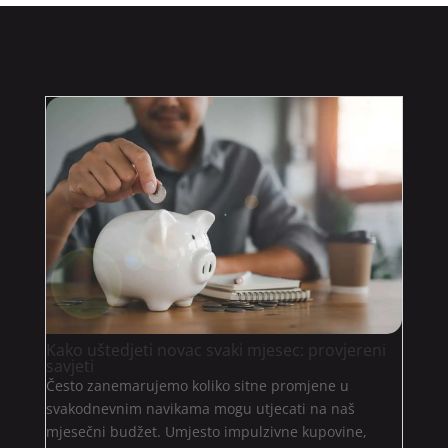
Kako uštedjeti novac svaki mjesec: provjereni
savjeti
Često zanemarujemo koliko sitne promjene u
svakodnevnim navikama mogu utjecati na naš
mjesečni budžet. Umjesto impulzivne kupovine,