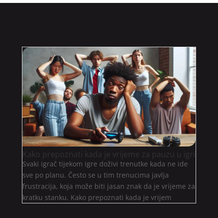
Kako prepoznati kada je vrijeme za pauzu u igri
Svaki igrač tijekom igre doživi trenutke kada ne ide
sve po planu. Često se u tim trenucima javlja
frustracija, koja može biti jasan znak da je vrijeme za
kratku stanku. Kako prepoznati kada je vrijem